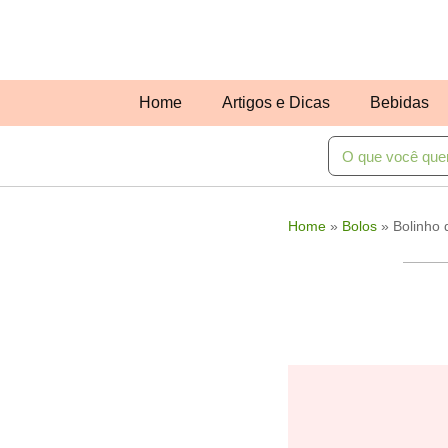
Home
Artigos e Dicas
Bebidas
Home
»
Bolos
»
Bolinho 