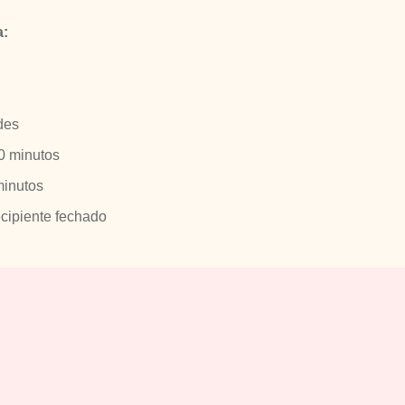
a:
des
0 minutos
inutos
cipiente fechado