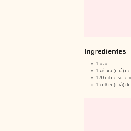
Ingredientes
1 ovo
1 xícara (chá) de
120 ml de suco n
1 colher (chá) d