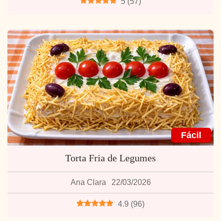
5
(
57
)
Fácil
Torta Fria de Legumes
Ana Clara
22/03/2026
4.9
(
96
)