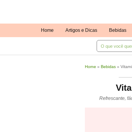
Home
Artigos e Dicas
Bebidas
Home
»
Bebidas
»
Vitam
Vit
Refrescante, fá