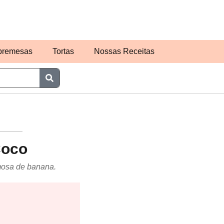
bremesas
Tortas
Nossas Receitas
Coco
emosa de banana.