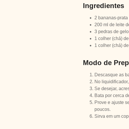
Ingredientes
2 bananas-prata
200 ml de leite d
3 pedras de gelo
1 colher (chá) d
1 colher (chá) de
Modo de Prep
Descasque as ban
No liquidificado
Se desejar, acre
Bata por cerca d
Prove e ajuste s
poucos.
Sirva em um copo