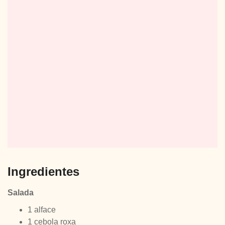
Ingredientes
Salada
1 alface
1 cebola roxa