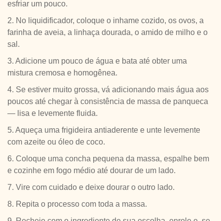
esfriar um pouco.
2. No liquidificador, coloque o inhame cozido, os ovos, a
farinha de aveia, a linhaça dourada, o amido de milho e o
sal.
3. Adicione um pouco de água e bata até obter uma
mistura cremosa e homogênea.
4. Se estiver muito grossa, vá adicionando mais água aos
poucos até chegar à consistência de massa de panqueca
— lisa e levemente fluida.
5. Aqueça uma frigideira antiaderente e unte levemente
com azeite ou óleo de coco.
6. Coloque uma concha pequena da massa, espalhe bem
e cozinhe em fogo médio até dourar de um lado.
7. Vire com cuidado e deixe dourar o outro lado.
8. Repita o processo com toda a massa.
9. Recheie com o ingrediente de sua escolha, enrole e, se